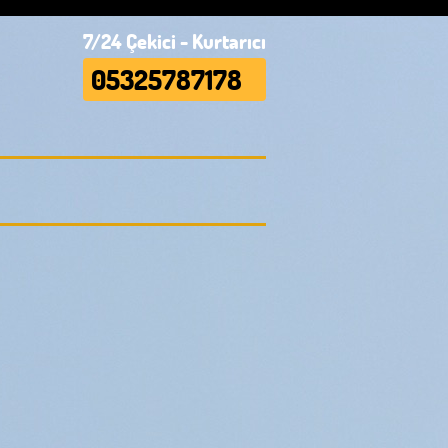
7/24 Çekici - Kurtarıcı
05325787178